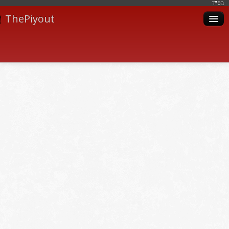
בּס"ד
ThePiyout
Artistes
Catégories
Albums
Livres
Piyoutim
Inscription
Connexion