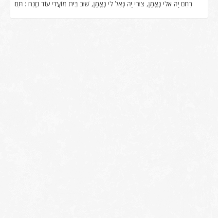
רַחֵם יָהּ אֵלִי נֶאֱמָן, צוּרִי יָהּ גְּאַל לִי נֶאֱמָן, שׁוּב בֵּית מוֹעֲדִי עוֹד נִזְנַח : תַּם