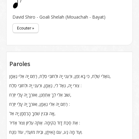
David Shiro - Goali Shelah (Mouachah - Bayat)
Ecouter »
Paroles
גּוֹאֲלִי שְׁלַח, כִּי בָא זְמַן, וּרְעֵנִי יָהּ וּלְחוֹבִי סְלַח, רַחֵם יָהּ אֵלִי נֶאֱמָן,
צוּרִי יָהּ, גְּאַל לִי, נֶאֱמָן, וּרְעֵנִי יָהּ וּלְחוֹבִי סְלַח :
שׁוּב אֵלִי לְךָ אֶתְחַנֵּן, וְאוֹרְךָ יָהּ עָלַי יִזְרַח,
רַחֵם יָהּ אֵלִי נֶאֱמָן, וְאוֹרְךָ יָהּ עָלַי יִזְרַח :
אָהּ וּבְגִין שִׁמְךָ הָרַחֲמָן יָהּ אֵל,
אֶת סֻכַּת דָּוִד הֲקִימָה. אַתָּה עֶלְיוֹן וְצוּר אַדִּיר :
וְעַד מָה נַע, עִם הָאֵיתָן, וּבֵית מוֹעֲדִי, עוֹד נִזְנַח.