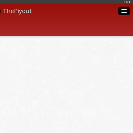
בּס"ד
ThePiyout
Artistes
Catégories
Albums
Livres
Piyoutim
Inscription
Connexion