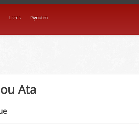
Livres
Piyoutim
nou Ata
ue