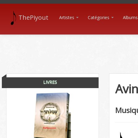
ThePiyout
Artistes
Catégories
Albums
LIVRES
Avi
Musiq