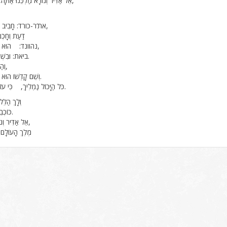
אֵל אַדִּיר וְנוֹרָא מַלְכֵּנוּ אַתָּה,מֶלֶךְ הָעוֹלָם (2),
את‘ר-כורד: חָבִיב לִבִּי נָא לִבִּי מַלֵּא,
דַּעַת וְחָכְמ
נהוונד: הוּא יַעֲלֵנִי גּוֹאֲלִי יָבוֹא,
ביאת: וּבִשְׁמוֹ תְּשׁוּעָה יַרְאֵנִי.
וְהַבּוֹרֵא הוּא יִתְגַּדַּל,
וְשֵׁם קָדְשׁוֹ הוּא יִתְהַלָּל, עַל הַכֹּל.
כֹּל הַיָּכוֹל נַמְלִיךְ, כִּי עֹז לוֹ וּגְבוּרָה תָּמִיד.
וְלָךְ הַלֵּל צְבָא מָרוֹם, (2)
כּוֹכְבֵי הַלֵּיל יָשִׁירוּ בְּרֹן.
אֵל אַדִּיר וְנוֹרָא מַלְכֵּנוּ אַתָּה,
מֶלֶךְ הָעוֹלָם (2), אָבִינוּ אַת