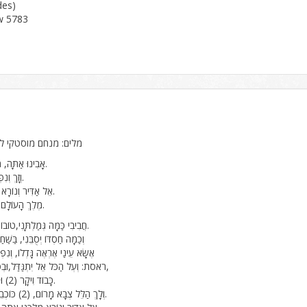
des)
w 5783
מלים: מנחם מוסטקי לחן
אָבִינוּ אַתָּה, מַלְכֵּנוּ אַתָּה, (2).
וְזָךְ וְנִפְלָא וְנֶהְדָּר וְנִשָּׂא.
אֵל אַדִּיר וְנוֹרָא מַלְכֵּנוּ אַתָּה (2).
מֶלֶךְ הָעוֹלָם (2), אָבִינוּ אַתָּה.
חֲבִיבִי כַּמָּה גְּמַלְתָּנִי,טוֹבוֹת וְעֶזְרָה אַתָּה לִי.
וְכַמָּה חַסְדּוֹ יְסֻבֵּנִי, בַּשּׁ
אֶשָּׂא עֵינַי אֶרְאֶה גָּדְלוֹ, וְנִפְ
ראסת: וְעְל הַכֹּל אֵל יִתְגַּדַּל,וּבְפִי כָּל חַי יִתְקַדַּשׁ,
כָּבוֹד וִיקָר (2) וּפִי שִׁירָה לְיוֹצְרֵנִי.
וְלָךְ הַלֵּל צְבָא מָרוֹם, (2) כּוֹכְבֵי הַלֵּיל יָשִׁירוּ בְּרֹן.