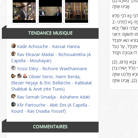
אָבִינוּ אַתָּה.
ָה נָא לַמְּדֵנִי.-2
TENDANCE MUSIQUE
Kadir Achouche - Kassat Hanna
Rav Eleazar Madar - Bichouatekha (A
Capella - Mouhayar)
Yossi Déry - Richone Waethannane
Olivier Seror, Haïm Berda,
ָּה
Eliezer Hejaje & Eric Bellaïche - Kabbalat
Shabbat & Arvit (rite Tunis)
Rav Semah Smadja - Ashahere Adati
Kfir Partouche - Abiti Eini (A Capella -
Kourd - Rav Ovadia Yossef)
COMMENTAIRES