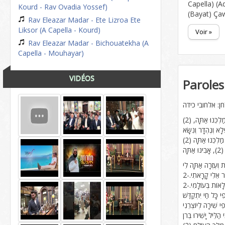
Capella) (A
Kourd - Rav Ovadia Yossef)
(Bayat) Ça
Rav Eleazar Madar - Ete Lizroa Ete
Liksor (A Capella - Kourd)
Voir »
Rav Eleazar Madar - Bichouatekha (A
Capella - Mouhayar)
VIDÉOS
Paroles
: אלחובי כידה
ַחַר אֵלִי קָרָאתִי.-2
לָאוֹת בְּעוֹלָמִי.-2