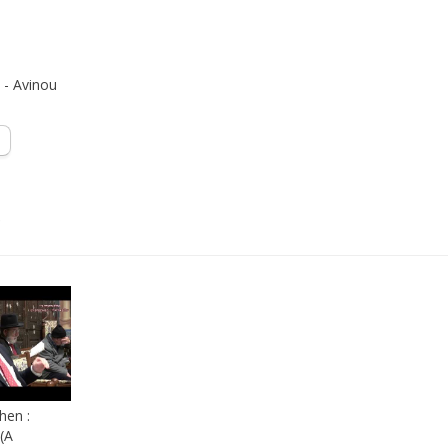
 - Avinou
s
hen :
(A