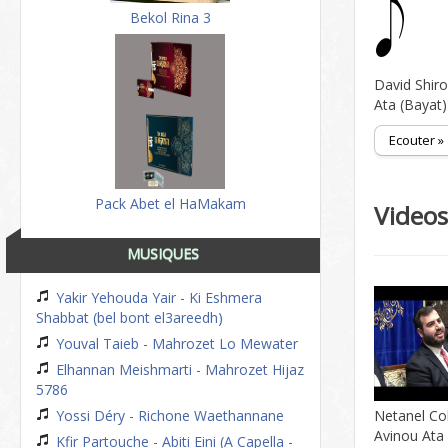
Bekol Rina 3
David Shiro
Ata (Bayat)
Ecouter »
Pack Abet el HaMakam
Video
MUSIQUES
Yakir Yehouda Yair - Ki Eshmera
Shabbat (bel bont el3areedh)
Youval Taieb - Mahrozet Lo Mewater
Elhannan Meishmarti - Mahrozet Hijaz
5786
Yossi Déry - Richone Waethannane
Netanel Co
Avinou Ata 
Kfir Partouche - Abiti Eini (A Capella -