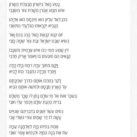
נָטַע הָאֵל בִּישֻׁרוּן חֲבַצֶּלֶת הַשָּׁרוֹן
אִישׁ מִגֶּזַע אַהֲרֹן מְשָׁרֵת צוּר מִשְׂגַּבִּי
כֹּהֵן לְאֵל עֶלְיוֹן הוּא פִּינְחָס הוּא אֵלִיָּהוּ
הַנָּבִיא יִקְרָאוּהוּ הַגִּלְעָדִי הַתִּשְׁבִּי
יוֹם קִנֵּא קִנְאַת הָאֵל הָרַג בְּכֹחַ וָאֵל
נְשִׂיא שֵׁבֶט יִשְׂרָאֵל וּבַת צוּר שְׁמָהּ כָּזְבִּי
דִּין שָׁמַע מִפִּי רַבּוֹ אִישׁ אֲרָמִית מִשְׁכָּבוֹ
קַנָּאִים הֵם פּוֹגְעִים בּוֹ וַיֹּאמֶר אָרִיק חַרְבִּי
וַיָּקָם מִתּוֹךְ עֵדָה רֹמַח בְּיָדוֹ הָדָה
וַיֶּחֱרַד חֲרָדָה נִתְגַּבֵּר כְּמוֹ לָבִיא
דָּקַר בְּחַרְבּוֹ אוֹתָם כְּדֶרֶךְ שְׁכִיבָתָם
עַל הָאָרֶץ חֲבָטָם וּלְמֹשֶׁה אוֹתָם הֵבִיא
בִּשְׂכַר זֹאת אֵל חַי עוֹלָם נָתַן לוֹ שָׂכָר מֻשְׁלָם
בְּרִית כְּהֻנַּת עוֹלָם וַיְכַפֵּר עֲלֵי חוֹבִי
נִסִּים עֶשֶׂר וּשְׁנַיִם בְּדִבְרֵיהֶם שְׁנוּיִים
עָשָׂה לוֹ דַר שָׁמַיִם צוּרִי גּוֹאֲלִי אָבִי
אֱמֶת בְּפִיהוּ הָיָה לְאַלְמָנָה עֲנִיָּה
עֵת אֶת בְּנָהּ הֶחֱיָה וּלְנַפְשׁוֹ אָמַר שׁוּבִי