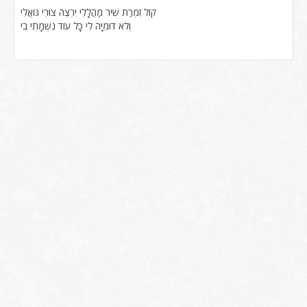
קוֹל זִמְרַת שִׁיר מַהֲלָלִי יִרְצֶה צוּרִי גּוֹאֲלִי
וְלֹא דּוּמִיָּה לִי כָּל עוֹד נִשְׁמָתִי בִי