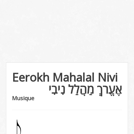
Eerokh Mahalal Nivi
אֶעֱרֹךְ מַהֲלַל נִיבִי
Musique