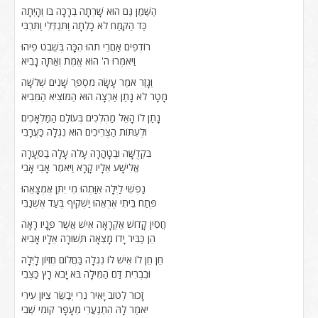
הַשֶּׁמֶן גַּם הוּא שָׁרְתָה בְרָכָה בּוֹ וְהָיְתָה
כַּד הַקֶּמַח לֹא כָלְתָה וַתִּגְדְּלִי וַתִּרְבִּי
רוֹדְפִים אַחֲרֵי תֹהוּ הִכָּה בְּשֵׁבֶט פִיהוּ
וַיֹּאמְרוּ ה' הוּא אֱמֶת וְאַתָּה נָבִיא
וְגָזַר אֹמֶר עָשָׂה מִסְפַּר שָׁנִים שְׁלֹשָׁה
מָטָר לֹא נָתַן אַרְצָה הוּא הַמּוֹצִיא הַמֵּבִיא
נָתַן לוֹ הָאֵל מַהְלְכִים בְּעוֹלַם הַמַּלְאָכִים
וּלְעִתּוֹת הַצְּרִיכִים הוּא נִגְלָה כַּעֲרָבִי
בִּקְדֻשָּׁה וּבְטָהֳרָה עָלֹה עָלָה בַסְּעָרָה
אֱלִישָׁע אֵלָיו קָרָא וַיֹּאמֶר אָבִי אָבִי
נַפְשִׁי לַיְלָה אִוַּתְהוּ מִי יִתֵּן אֶמְצָאֵהוּ
פֶּתַח בֵּיתִי אֶרְאֵהוּ יַשְׁקִיף בְּעַד אֶשְׁנַבִּי
חֲסִין קָדוֹשׁ אֶקְרָאָה אִישׁ אֲשֶׁר פָּנָיו רָאָה
הֵן כַּבִּיר יָדוֹ מָצְאָה תְּשׁוּרָה אֵלָיו אָבִיא
חֵן חֵן לוֹ אִישׁ לוֹ נִגְלָה בַּחֲלוֹם חֶזְיוֹן לָיְלָה
וּבִבְרִית דַּם הַמִּילָה בֹּא יָבֹא רָץ כַּצְּבִי
זָכוּר לְטוֹב יָאִיר נֵרִי יְבַשֵּׂר צִיּוֹן עִירִי
יֹאמַר לָהּ הִתְנַעֲרִי מֵעָפָר קוּמִי שְׁבִי