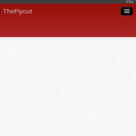
בּס"ד
ThePiyout
Artistes
Catégories
Albums
Livres
Piyoutim
Inscription
Connexion