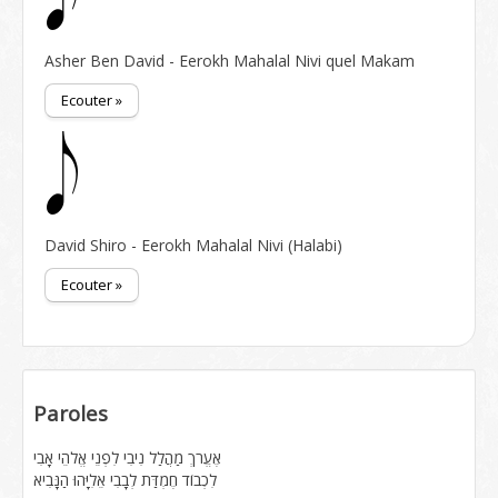
Asher Ben David - Eerokh Mahalal Nivi quel Makam
Ecouter »
David Shiro - Eerokh Mahalal Nivi (Halabi)
Ecouter »
Paroles
אֶעֱרֹךְ מַהֲלַל נִיבִי לִפְנֵי אֱלֹהֵי אָבִי
לִכְבוֹד חֶמְדַּת לְבָבִי אֵלִיָּהוּ הַנָּבִיא