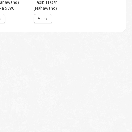
Nahawand)
Habib El Ozri
ka 5780
(Nahawand)
»
Voir »