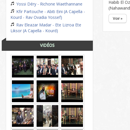
Habib El Oz
Yossi Déry - Richone Waethannane
(Nahawand
Kfir Partouche - Abiti Eini (A Capella -
Kourd - Rav Ovadia Yossef)
Voir »
Rav Eleazar Madar - Ete Lizroa Ete
Liksor (A Capella - Kourd)
VIDÉOS