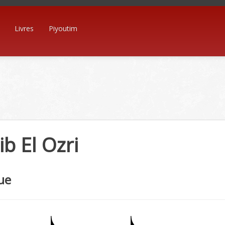
Livres
Piyoutim
b El Ozri
ue