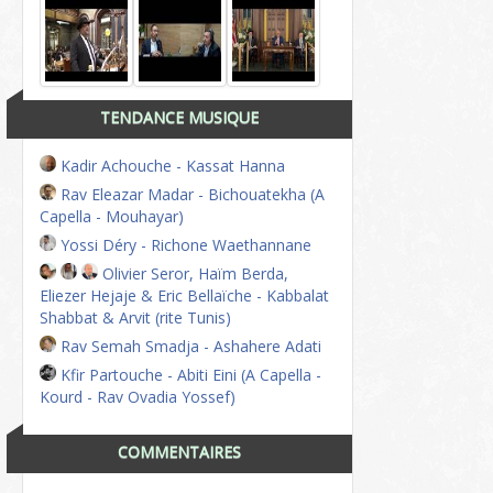
TENDANCE MUSIQUE
Kadir Achouche - Kassat Hanna
Rav Eleazar Madar - Bichouatekha (A
Capella - Mouhayar)
Yossi Déry - Richone Waethannane
Olivier Seror, Haïm Berda,
Eliezer Hejaje & Eric Bellaïche - Kabbalat
Shabbat & Arvit (rite Tunis)
Rav Semah Smadja - Ashahere Adati
Kfir Partouche - Abiti Eini (A Capella -
Kourd - Rav Ovadia Yossef)
COMMENTAIRES