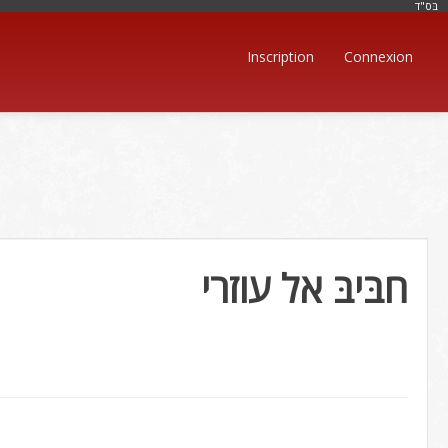
בּס"ד
Inscription
Connexion
חבּיבּ אל עוזרי