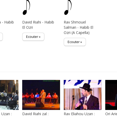
 - Habib
David Riahi - Habib
Rav Shmouel
El Ozri
Salman - Habib El
Ozri (A Capella)
Ecouter »
Ecouter »
s
 Uzan :
David Riahi zal :
Rav Eliahou Uzan :
Ori Arie