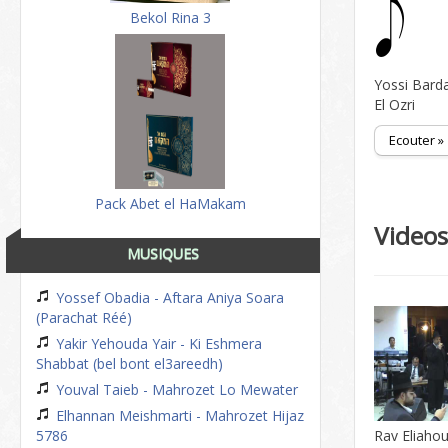
Bekol Rina 3
Yossi Barda
El Ozri
Ecouter »
Pack Abet el HaMakam
Video
MUSIQUES
Yossef Obadia - Aftara Aniya Soara
(Parachat Réé)
Yakir Yehouda Yair - Ki Eshmera
Shabbat (bel bont el3areedh)
Youval Taieb - Mahrozet Lo Mewater
Elhannan Meishmarti - Mahrozet Hijaz
5786
Rav Eliahou