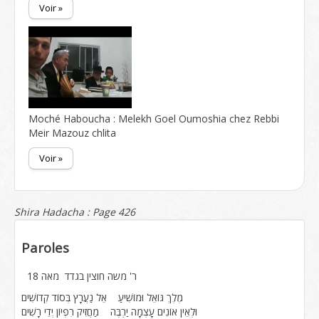
Voir »
Moché Haboucha : Melekh Goel Oumoshia chez Rebbi
Meir Mazouz chlita
Voir »
Shira Hadacha : Page 426
Paroles
ר' משה חוצין בגדד מאה 18
מֶלֶךְ גּוֹאֵל וּמוֹשִׁיעַ אֵל נַעֲרָץ בְּסוֹד קְדוֹשִׁים
וּלְאֵין אוֹנִים עָצְמָה יַרְבֶּה מַחֲזִיק רִפְיוֹן יְדֵי רָשִׁים