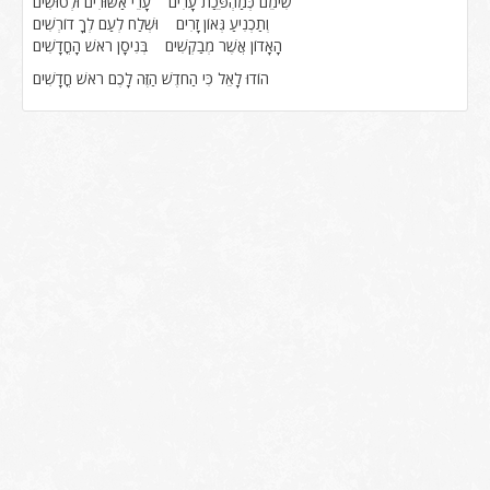
שִׂימֵם כְּמַהְפֵּכַת עָרִים עָרֵי אַשּׁוּרִים וּלְטוּשִׁים
וְתַכְנִיעַ גְּאוֹן זָרִים וּשְׁלַח לְעַם לְךָ דוֹרְשִׁים
הָאָדוֹן אֲשֶׁר מְבַקְשִׁים בְּנִיסָן רֹאשׁ הָחֳדָשִׁים
הוֹדוּ לָאֵל כִּי הַחֹדֶשׁ הַזֶּה לָכֶם רֹאשׁ חֳדָשִׁים