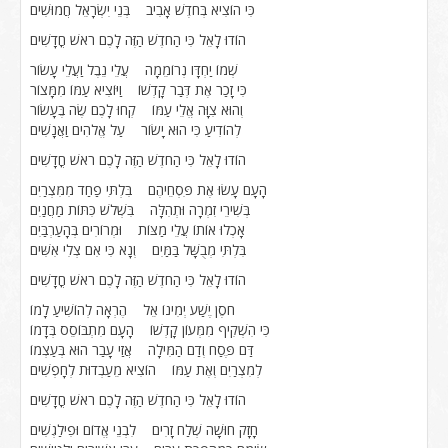
כִּי הוֹצִיא בְּחֹדֶשׁ אָבִיב בְּנֵי יִשְׂרָאֵל חֲמוּשִׁים
הוֹדוּ לָאֵל כִּי הַחֹדֶשׁ הַזֶּה לָכֶם רֹאשׁ חֳדָשִׁים
שְׁמוֹ יַחְדָּו נְרוֹמֵמָה עֲלֵי נֵבֶל וַעֲלֵי עָשׂוֹר
כִּי זָכַר אֶת דְּבַר קָדְשׁוֹ וַיּוֹצִיא עַמּוֹ מִמָּצוֹר
וְהוּא צִוָּה אֱלֵי עַמּוֹ קְחוּ לָכֶם שֶׂה בֶּעָשׂוֹר
לְהוֹדִיעַ כִּי הוּא יָשׂוֹר עַל אֱלֹהִים וַאֲנָשִׁים
הוֹדוּ לָאֵל כִּי הַחֹדֶשׁ הַזֶּה לָכֶם רֹאשׁ חֳדָשִׁים
הָעָם עָשׂוּ אֶת פִּסְחֵיהֶם בִּלְתִּי פַחַד מִמִּצְרַיִם
בְּשִׁירֵי זִמְרָה וּתְהִלָּה בִּשְׁלֹשׁ כִּתּוֹת מַחֲנַיִם
אָכְלוּ אוֹתוֹ עֲלֵי מַצּוֹת וּמְרוֹרִים בְּהָעַרְבַּיִם
בִּלְתִּי מְבֻשָּׁל בַּמַּיִם וְנָא כִּי אִם צְלִי אִשִּׁים
הוֹדוּ לָאֵל כִּי הַחֹדֶשׁ הַזֶּה לָכֶם רֹאשׁ חֳדָשִׁים
חֹסֶן יֶשַׁע יְמִינוֹ אֵל הֶרְאָה לְהוֹשִׁיעַ לָמוֹ
כִּי הִשְׁקִיף מִמְּעוֹן קָדְשׁוֹ הָעָם מִתְבּוֹסֵס בְּדָמוֹ
דַּם פֶּסַח וְדַם הַמִּילָה אֲזַי עָבַר הוּא בְּעַצְמוֹ
לְמִצְרַיִם וְאֶת עַמּוֹ הוֹצִיא מֵעַבְדוּת לְחָפְשִׁים
הוֹדוּ לָאֵל כִּי הַחֹדֶשׁ הַזֶּה לָכֶם רֹאשׁ חֳדָשִׁים
חָזָק חוּשָׁה שְׁלַח זָרִים לִבְנֵי אֱדוֹם וּפִילַגְשִׁים