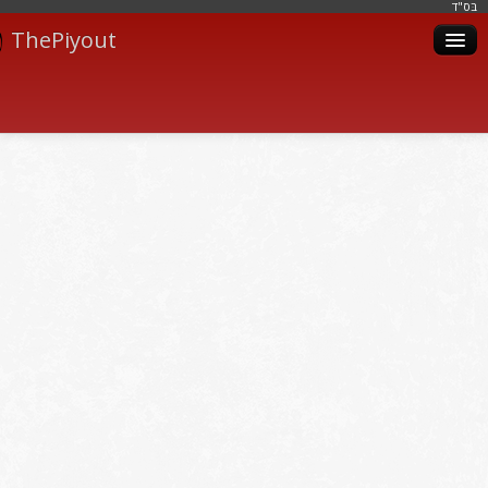
בּס"ד
ThePiyout
Artistes
Catégories
Albums
Livres
Piyoutim
Inscription
Connexion