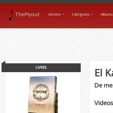
ThePiyout
Artistes
Catégories
Albums
LIVRES
El 
De me
Video