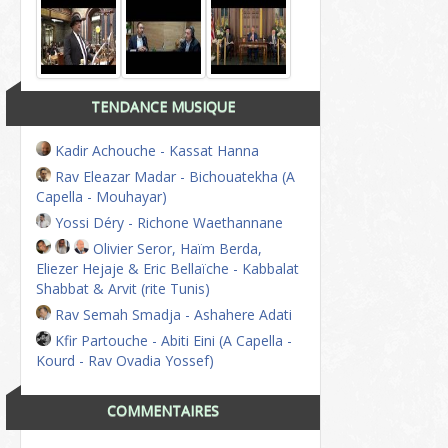
TENDANCE MUSIQUE
Kadir Achouche - Kassat Hanna
Rav Eleazar Madar - Bichouatekha (A
Capella - Mouhayar)
Yossi Déry - Richone Waethannane
Olivier Seror, Haïm Berda,
Eliezer Hejaje & Eric Bellaïche - Kabbalat
Shabbat & Arvit (rite Tunis)
Rav Semah Smadja - Ashahere Adati
Kfir Partouche - Abiti Eini (A Capella -
Kourd - Rav Ovadia Yossef)
COMMENTAIRES