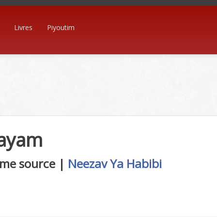
Livres
Piyoutim
Kayam
me source |
Neezav Ya Habibi
s