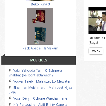
Bekol Rina 3
Ori Arieli :
(Bayat)
Pack Abet el HaMakam
Voir »
MUSIQUES
Yakir Yehouda Yair - Ki Eshmera
Shabbat (bel bont el3areedh)
Youval Taieb - Mahrozet Lo Mewater
Elhannan Meishmarti - Mahrozet Hijaz
5786
Yossi Déry - Richone Waethannane
Kfir Partouche - Abiti Eini (A Capella -