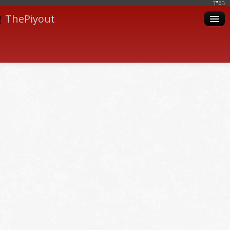
בּס"ד
ThePiyout
Artistes
Catégories
Albums
Livres
Piyoutim
Inscription
Connexion