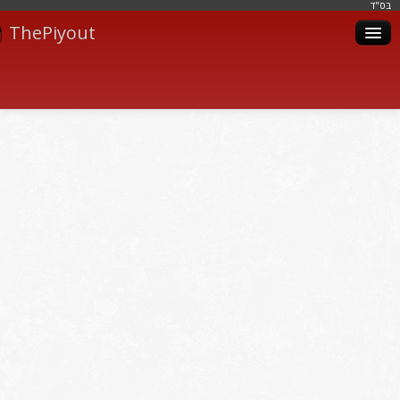
בּס"ד
ThePiyout
Artistes
Catégories
Albums
Livres
Piyoutim
Inscription
Connexion