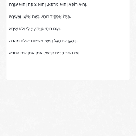
וְהוּא רוֹפֵא וְהוּא מַרְפֵּא, וְהוּא צוֹפֶה וְהוּא עֶזְרָה.
בְּיָדוֹ אַפְקִיד רוּחִי, בְּעֵת אִישַׁן וְאָעִירָהּ.
וְעִם רוּחִי גְּוִיָּתִי, יְיָ לִי וְלֹא אִירָא.
בְּמִקְדָּשׁוֹ תָּגֶל נַפְשִׁי משיחנו ישלח מהרה.
וְאָז נָשִׁיר בְּבֵית קָדְּשִׁי, אמן אמן שם הנורא.