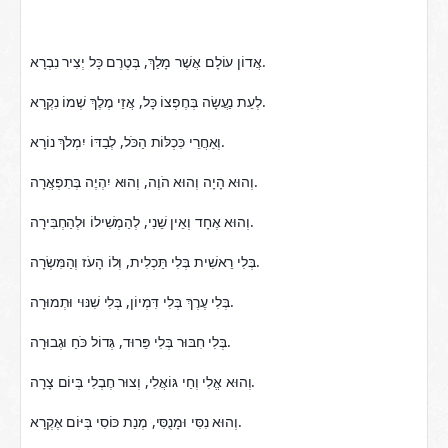
אֲדוֹן עוֹלָם אֲשֶׁר מָלַךְ, בְּטֶרֶם כָּל יְצִיר נִבְרָא.
לְעֵת נַעֲשָׂה בְּחֶפְצוֹ כָּל, אֲזַי מֶלֶךְ שְׁמוֹ נִקְרָא.
וְאַחֲרֵי כִּכְלּוֹת הַכֹּל, לְבַדּוֹ יִמְלֹךְ נוֹרָא.
וְהוּא הָיָה וְהוּא הֹוֶה, וְהוּא יִהְיֶה בְּתִפְאֲרָה.
וְהוּא אֶחָד וְאֵין שֵׁנִי, לְהַמְשִׁילוֹ וּלְהַחְבִּירָה.
בְּלִי רֵאשִׁית בְּלִי תַּכְלִית, וְלוֹ הָעֹז וְהַמִּשְׂרָה.
בְּלִי עֶרֶךְ בְּלִי דִּמְיוֹן, בְּלִי שִׁנּוּי וּתְמוּרָה.
בְּלִי חִבּוּר בְּלִי פֵּרוּד, גְּדוֹל כֹּחַ וּגְבוּרָה.
וְהוּא אֱלִי וְחַי גּוֹאֲלִי, וְצוּר חֶבְלִי בְּיוֹם צָרָה.
וְהוּא נִסִּי וּמָנֻסִּי, מְנַת כּוֹסִי בְּיּוֹם אֶקְרָא.