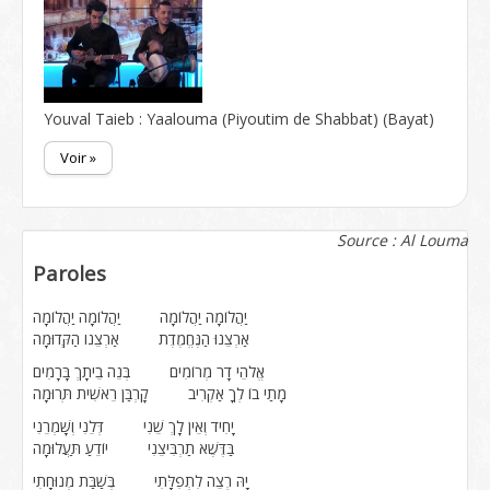
Youval Taieb : Yaalouma (Piyoutim de Shabbat) (Bayat)
Voir »
Source : Al Louma
Paroles
יַהֲלוֹמָה יַהֲלוֹמָה יַהֲלוֹמָה יַהֲלוֹמָה
אַרְצֵנוּ הַנֶּחֱמֶדֶת אַרְצֵנו הַקְּדוּמָה
אֱלֹהֵי דָר מְרוֹמִים בְּנֵה בֵיתָךְ בָּרָמִים
מָתַי בוֹ לְךָ אַקְרִיב קָרְבַּן רֵאשִׁית תְּרוּמָה
יָחִיד וְאֵין לָךְ שֵׁנִי דְּלֵנִי וְשָׁמְרֵנִי
בַּדֶּשֶׁא תַרְבִּיצֵנִי יוֹדֵעַ תַּעֲלוּמָה
יָהּ רְצֵה לִתְפִלָּתִי בְּשַׁבַּת מְנוּחָתִי