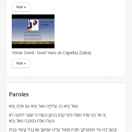
Voir »
Yohaï Oved : Goel Yavo (A Capella) (Saba)
Voir »
Paroles
גּוֹאֵל יָבוֹא רַב עֲלִילִיָּה גּוֹאֵל יָבוֹא עִם אֵלִיָּה יָבוֹא
יָהּ אֵל רָם שְׁלַח גּוֹאֲלֵוּ כִּימֵי קֶדֶם בְּנִיסָן נִגְאֲלוּ כִּי שַׁעֲרֵי דִּמְעָה לֹא
נִנְעֲלוּ שְׁלַח בִּמְהֵרָה גּוֹאֵל יָבוֹא
וְהָשֵׁב לָנוּ עִיר תִּפְאַרְתֶּךָ תִּזְרַח וְתָאִיר עָלֵינוּ שִׁמְשֶׁךָ וְאָז נָגִיל וְנָשִׁיר בְּבֵית