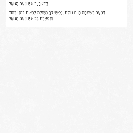
קָדְשֶׁךָ יָבוֹא יִנּוֹן עִם הַגּוֹאֵל
דִּמְעָה בְשִׂמְחָה הַיּוֹם נוֹזֶלֶת וְנַפְשִׁי לְךָ מְיַחֶלֶת לִרְאוֹת כֹּהֲנִי בְּהוֹד
וְתִפְאֶרֶת בְּבוֹא יִנּוֹן עִם הַגּוֹאֵל