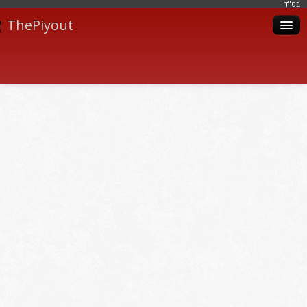
בּס"ד
ThePiyout
Artistes
Catégories
Albums
Livres
Piyoutim
Inscription
Connexion