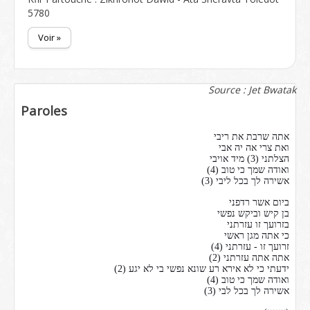
5780
Voir »
Source : Jet Bwatak
Paroles
אתה שרבת את ריבי
ואת צרי אה יה אבי
הצלתני (3) מיד אויבי
ואודה שמך כי טוב (4)
אשירה לך בכל ליבי (3)
ביום אשר רדפני
בן קיש וביקש נפשי
בזרועך זו עזרתני
כי אתה מגן ראשי
זרועך זו - עזרתני (4)
אתה אתה עזרתני (2)
ידעתי כי לא איר
א
רע שונא נפשי בי לא יגע (2)
ואודה שמך כי טוב (4)
אשירה לך בכל לבי (3)