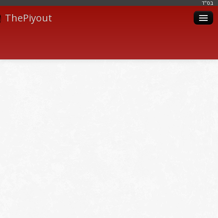
בּס"ד
ThePiyout
Artistes
Catégories
Albums
Livres
Piyoutim
Inscription
Connexion