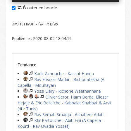
Écouter en boucle
שלום אריאלי - תפארת הפיוט
Publiée le : 2020-08-02 18:04:19
Tendance
Kadir Achouche - Kassat Hanna
Rav Eleazar Madar - Bichouatekha (A
Capella - Mouhayar)
Yossi Déry - Richone Waethannane
Olivier Seror, Haïm Berda, Eliezer
Hejaje & Eric Bellaïche - Kabbalat Shabbat & Arvit
(rite Tunis)
Rav Semah Smadja - Ashahere Adati
Kfir Partouche - Abiti Eini (A Capella -
Kourd - Rav Ovadia Yossef)