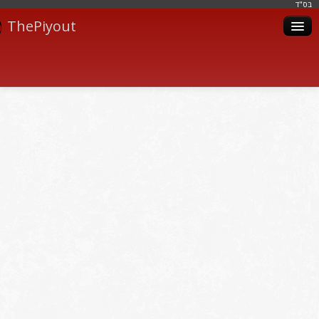
בּס"ד
ThePiyout
Artistes
Catégories
Albums
Livres
Piyoutim
Inscription
Connexion