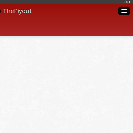
בּס"ד
ThePiyout
Artistes
Catégories
Albums
Livres
Piyoutim
Inscription
Connexion