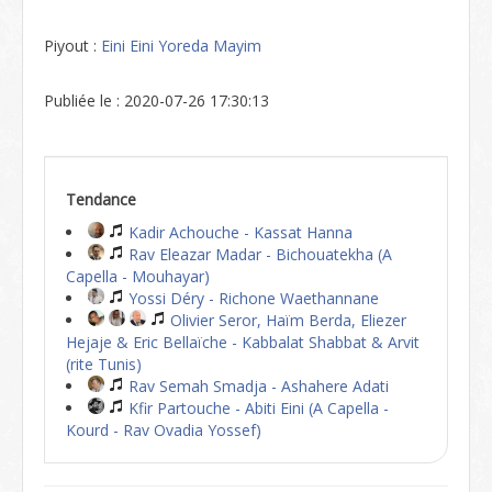
Piyout :
Eini Eini Yoreda Mayim
Publiée le : 2020-07-26 17:30:13
Tendance
Kadir Achouche - Kassat Hanna
Rav Eleazar Madar - Bichouatekha (A
Capella - Mouhayar)
Yossi Déry - Richone Waethannane
Olivier Seror, Haïm Berda, Eliezer
Hejaje & Eric Bellaïche - Kabbalat Shabbat & Arvit
(rite Tunis)
Rav Semah Smadja - Ashahere Adati
Kfir Partouche - Abiti Eini (A Capella -
Kourd - Rav Ovadia Yossef)