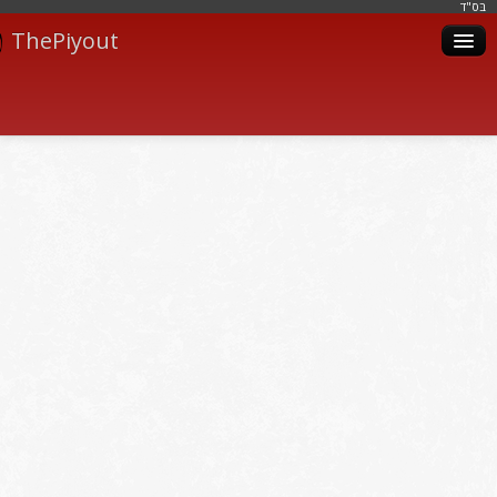
בּס"ד
ThePiyout
Artistes
Catégories
Albums
Livres
Piyoutim
Inscription
Connexion