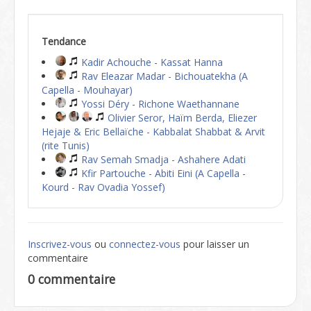
Tendance
Kadir Achouche - Kassat Hanna
Rav Eleazar Madar - Bichouatekha (A
Capella - Mouhayar)
Yossi Déry - Richone Waethannane
Olivier Seror, Haïm Berda, Eliezer
Hejaje & Eric Bellaïche - Kabbalat Shabbat & Arvit
(rite Tunis)
Rav Semah Smadja - Ashahere Adati
Kfir Partouche - Abiti Eini (A Capella -
Kourd - Rav Ovadia Yossef)
Inscrivez-vous
ou
connectez-vous
pour laisser un
commentaire
0 commentaire