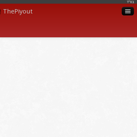
בּס"ד
ThePiyout
Artistes
Catégories
Albums
Livres
Piyoutim
Inscription
Connexion