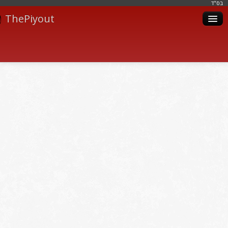
בּס"ד
ThePiyout
Artistes
Catégories
Albums
Livres
Piyoutim
Inscription
Connexion