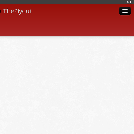
בּס"ד
ThePiyout
Artistes
Catégories
Albums
Livres
Piyoutim
Inscription
Connexion