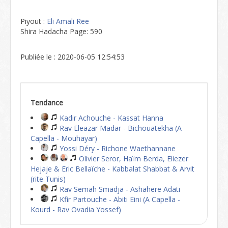
Piyout :
Eli Amali Ree
Shira Hadacha Page: 590
Publiée le : 2020-06-05 12:54:53
Tendance
Kadir Achouche - Kassat Hanna
Rav Eleazar Madar - Bichouatekha (A
Capella - Mouhayar)
Yossi Déry - Richone Waethannane
Olivier Seror, Haïm Berda, Eliezer
Hejaje & Eric Bellaïche - Kabbalat Shabbat & Arvit
(rite Tunis)
Rav Semah Smadja - Ashahere Adati
Kfir Partouche - Abiti Eini (A Capella -
Kourd - Rav Ovadia Yossef)