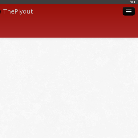
בּס"ד
ThePiyout
Artistes
Catégories
Albums
Livres
Piyoutim
Inscription
Connexion