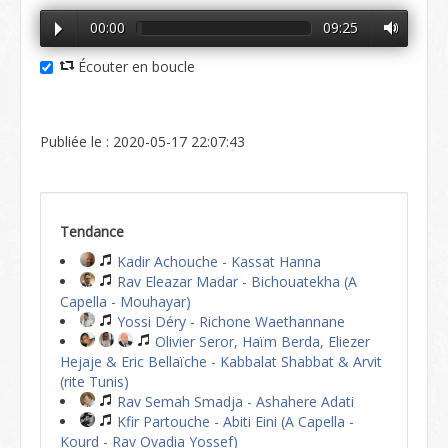
00:00
09:25
Écouter en boucle
Publiée le : 2020-05-17 22:07:43
Tendance
Kadir Achouche - Kassat Hanna
Rav Eleazar Madar - Bichouatekha (A
Capella - Mouhayar)
Yossi Déry - Richone Waethannane
Olivier Seror, Haïm Berda, Eliezer
Hejaje & Eric Bellaïche - Kabbalat Shabbat & Arvit
(rite Tunis)
Rav Semah Smadja - Ashahere Adati
Kfir Partouche - Abiti Eini (A Capella -
Kourd - Rav Ovadia Yossef)