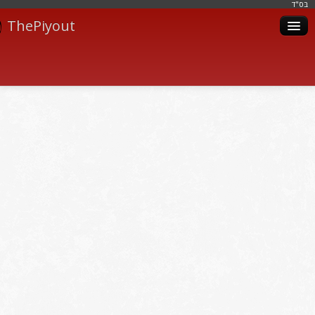
בּס"ד
ThePiyout
Artistes
Catégories
Albums
Livres
Piyoutim
Inscription
Connexion