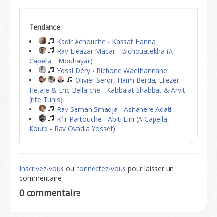
Tendance
Kadir Achouche - Kassat Hanna
Rav Eleazar Madar - Bichouatekha (A
Capella - Mouhayar)
Yossi Déry - Richone Waethannane
Olivier Seror, Haïm Berda, Eliezer
Hejaje & Eric Bellaïche - Kabbalat Shabbat & Arvit
(rite Tunis)
Rav Semah Smadja - Ashahere Adati
Kfir Partouche - Abiti Eini (A Capella -
Kourd - Rav Ovadia Yossef)
Inscrivez-vous
ou
connectez-vous
pour laisser un
commentaire
0 commentaire