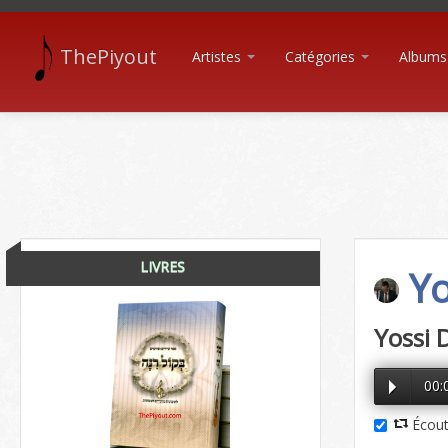
ThePiyout
Artistes
Catégories
Albums
LIVRES
Yo
Yossi 
00:
Écout