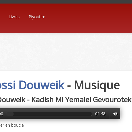
Livres
Piyoutim
ssi Douweik
- Musique
Douweik - Kadish Mi Yemalel Gevourote
00
01:48
er en boucle