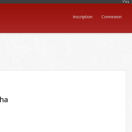
בּס"ד
Inscription
Connexion
kha