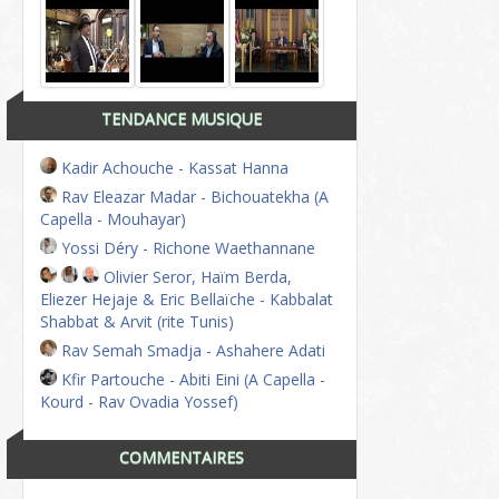
TENDANCE MUSIQUE
Kadir Achouche - Kassat Hanna
Rav Eleazar Madar - Bichouatekha (A
Capella - Mouhayar)
Yossi Déry - Richone Waethannane
Olivier Seror, Haïm Berda,
Eliezer Hejaje & Eric Bellaïche - Kabbalat
Shabbat & Arvit (rite Tunis)
Rav Semah Smadja - Ashahere Adati
Kfir Partouche - Abiti Eini (A Capella -
Kourd - Rav Ovadia Yossef)
COMMENTAIRES