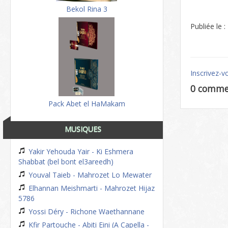
Bekol Rina 3
Publiée le 
Inscrivez-v
0 comme
Pack Abet el HaMakam
MUSIQUES
Yakir Yehouda Yair - Ki Eshmera
Shabbat (bel bont el3areedh)
Youval Taieb - Mahrozet Lo Mewater
Elhannan Meishmarti - Mahrozet Hijaz
5786
Yossi Déry - Richone Waethannane
Kfir Partouche - Abiti Eini (A Capella -