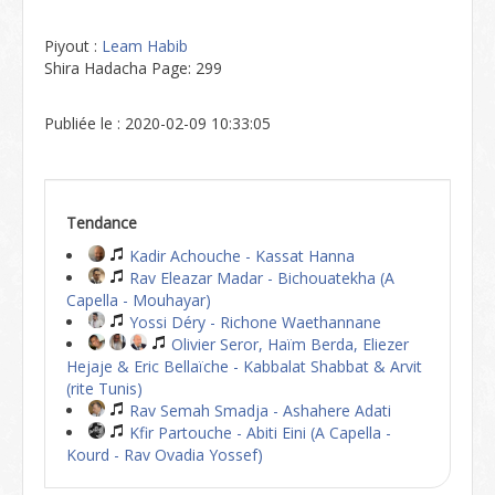
Piyout :
Leam Habib
Shira Hadacha Page: 299
Publiée le : 2020-02-09 10:33:05
Tendance
Kadir Achouche - Kassat Hanna
Rav Eleazar Madar - Bichouatekha (A
Capella - Mouhayar)
Yossi Déry - Richone Waethannane
Olivier Seror, Haïm Berda, Eliezer
Hejaje & Eric Bellaïche - Kabbalat Shabbat & Arvit
(rite Tunis)
Rav Semah Smadja - Ashahere Adati
Kfir Partouche - Abiti Eini (A Capella -
Kourd - Rav Ovadia Yossef)