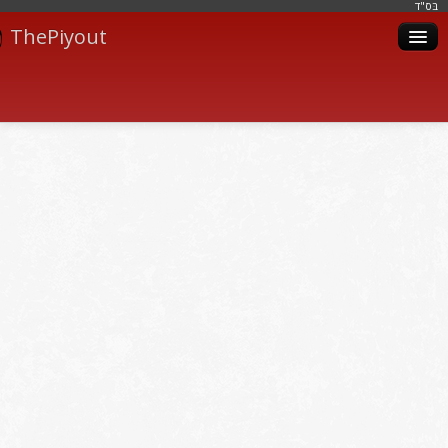
בּס"ד
ThePiyout
Artistes
Catégories
Albums
Livres
Piyoutim
Inscription
Connexion