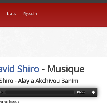
Livres
Piyoutim
vid Shiro
- Musique
Shiro - Alayla Akchivou Banim
00
06:27
er en boucle