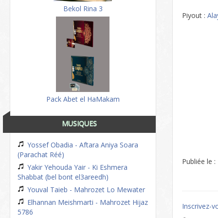
Bekol Rina 3
Piyout :
Ala
Pack Abet el HaMakam
MUSIQUES
Yossef Obadia - Aftara Aniya Soara
(Parachat Réé)
Publiée le 
Yakir Yehouda Yair - Ki Eshmera
Shabbat (bel bont el3areedh)
Youval Taieb - Mahrozet Lo Mewater
Elhannan Meishmarti - Mahrozet Hijaz
Inscrivez-v
5786