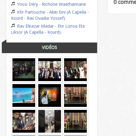
0 comme
Yossi Déry - Richone Waethannane
Kfir Partouche - Abiti Eini (A Capella -
Kourd - Rav Ovadia Yossef)
Rav Eleazar Madar - Ete Lizroa Ete
Liksor (A Capella - Kourd)
VIDÉOS