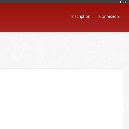
בּס"ד
Inscription
Connexion