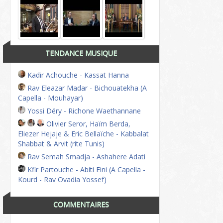
TENDANCE MUSIQUE
Kadir Achouche - Kassat Hanna
Rav Eleazar Madar - Bichouatekha (A
Capella - Mouhayar)
Yossi Déry - Richone Waethannane
Olivier Seror, Haïm Berda,
Eliezer Hejaje & Eric Bellaïche - Kabbalat
Shabbat & Arvit (rite Tunis)
Rav Semah Smadja - Ashahere Adati
Kfir Partouche - Abiti Eini (A Capella -
Kourd - Rav Ovadia Yossef)
COMMENTAIRES