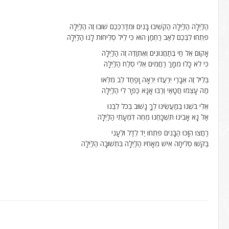
הַלַּיְלָה הַלַּיְלָה הַקְשִׁיבוּ בָּנִים וּמִדַּרְכְּכֶם שׁוּבוּ זֶה הַלַּיְלָה
פִּתְחוּ לִבְּכֶם לְאַב רַחְמַן הוּא כִּי לֵיל סְלִיחוֹת לָנוּ הַלַּיְלָה
אָקוּם אֵל חַי בְּתַחֲנוּנִים וְאֶתְוַדֶּה זֶה הַלַּיְלָה
כִּי לֹא כָּלוּ מִמָּךְ רַחֲמִים אֵלִי סְלַח הַלַּיְלָה
בְּלֵיל זֶה אֵבָרַי יִרְעֲדוּ יִרְאָה וָפַחַד לֵב מִלְּאוּ
מַה עָצְמוּ חֲטָאַי וְרַבּוּ אָנָּא כַּפָּר לִי הַלַּיְלָה
אֵלִי בֹּשְׁנוּ בְּמַעֲשֵׂינוּ לְךָ נָשׁוּב בְּכֹל לִבֵּנוּ
אַל נָא אָבִינוּ תִּשְׁכָּחֵנוּ מְחֵה דִּמְעָתִי הַלַּיְלָה
רַחֲצוּ הִזָּכּוּ הַבָּנִים פִּתְחוּ יַד לְדַל וּלְעָנִי
בַּקְּשׁוּ סְלִיחָה אִישׁ מֵאָחִיו הַלַּיְלָה בִּתְשׁוּבָה הַלַּיְלָה