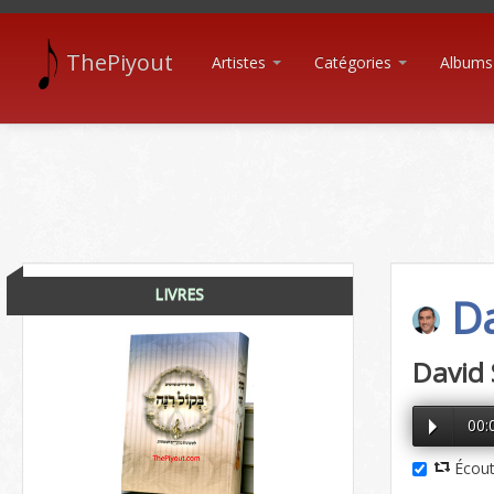
ThePiyout
Artistes
Catégories
Albums
LIVRES
Da
David 
00:
Écout