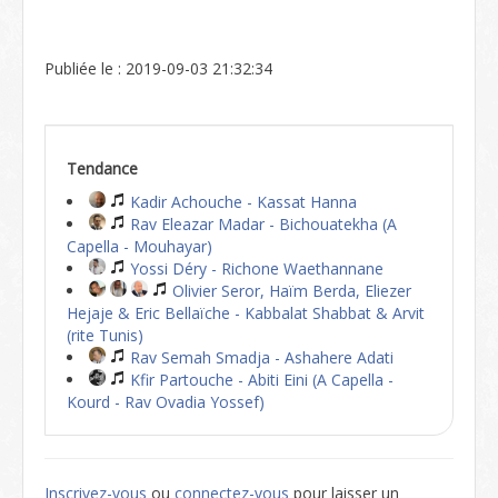
Publiée le : 2019-09-03 21:32:34
Tendance
Kadir Achouche - Kassat Hanna
Rav Eleazar Madar - Bichouatekha (A
Capella - Mouhayar)
Yossi Déry - Richone Waethannane
Olivier Seror, Haïm Berda, Eliezer
Hejaje & Eric Bellaïche - Kabbalat Shabbat & Arvit
(rite Tunis)
Rav Semah Smadja - Ashahere Adati
Kfir Partouche - Abiti Eini (A Capella -
Kourd - Rav Ovadia Yossef)
Inscrivez-vous
ou
connectez-vous
pour laisser un