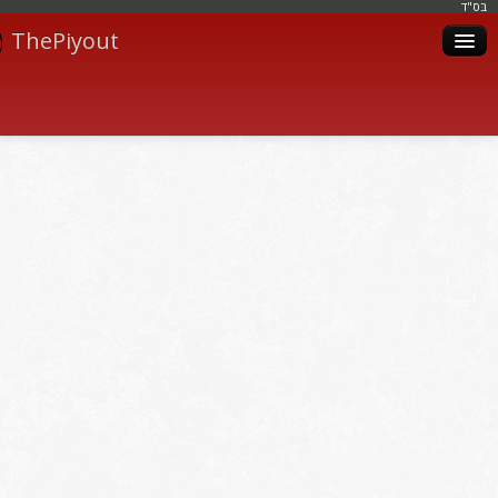
בּס"ד
ThePiyout
Artistes
Catégories
Albums
Livres
Piyoutim
Inscription
Connexion