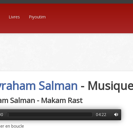
Livres
Piyoutim
raham Salman
- Musiqu
am Salman - Makam Rast
00
04:22
er en boucle