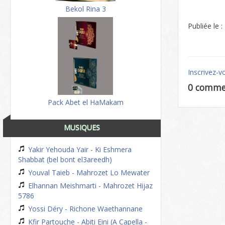
Bekol Rina 3
Publiée le 
Inscrivez-v
0 comme
Pack Abet el HaMakam
MUSIQUES
Yakir Yehouda Yair - Ki Eshmera
Shabbat (bel bont el3areedh)
Youval Taieb - Mahrozet Lo Mewater
Elhannan Meishmarti - Mahrozet Hijaz
5786
Yossi Déry - Richone Waethannane
Kfir Partouche - Abiti Eini (A Capella -