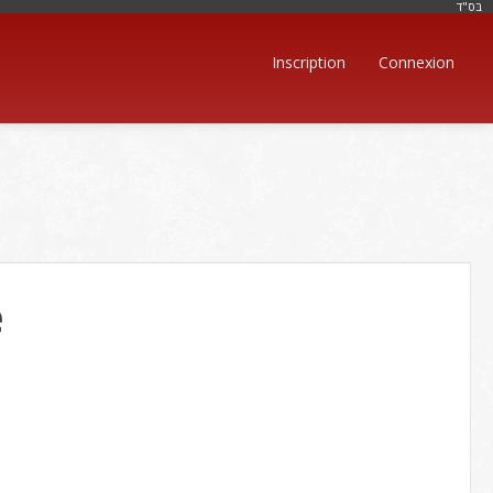
בּס"ד
Inscription
Connexion
e