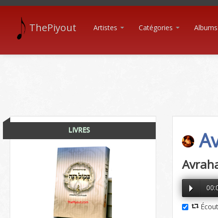
ThePiyout
Artistes
Catégories
Albums
LIVRES
Av
Avrah
00:
Écout