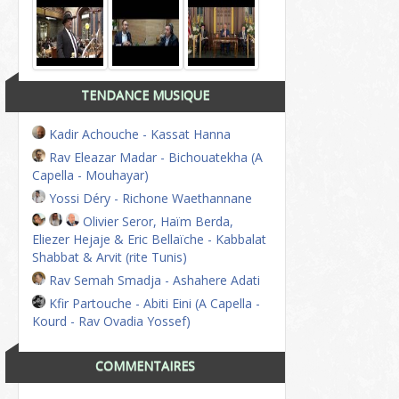
TENDANCE MUSIQUE
Kadir Achouche - Kassat Hanna
Rav Eleazar Madar - Bichouatekha (A
Capella - Mouhayar)
Yossi Déry - Richone Waethannane
Olivier Seror, Haïm Berda,
Eliezer Hejaje & Eric Bellaïche - Kabbalat
Shabbat & Arvit (rite Tunis)
Rav Semah Smadja - Ashahere Adati
Kfir Partouche - Abiti Eini (A Capella -
Kourd - Rav Ovadia Yossef)
COMMENTAIRES