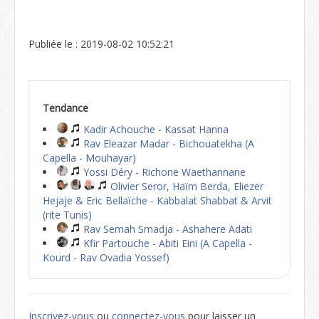
Publiée le : 2019-08-02 10:52:21
Tendance
Kadir Achouche - Kassat Hanna
Rav Eleazar Madar - Bichouatekha (A
Capella - Mouhayar)
Yossi Déry - Richone Waethannane
Olivier Seror, Haïm Berda, Eliezer
Hejaje & Eric Bellaïche - Kabbalat Shabbat & Arvit
(rite Tunis)
Rav Semah Smadja - Ashahere Adati
Kfir Partouche - Abiti Eini (A Capella -
Kourd - Rav Ovadia Yossef)
Inscrivez-vous
ou
connectez-vous
pour laisser un