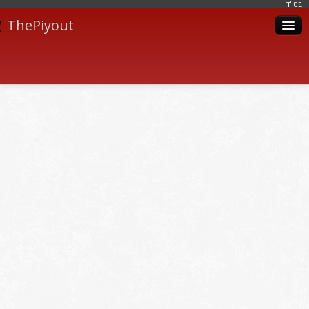
בּס"ד
ThePiyout
Artistes
Catégories
Albums
Livres
Piyoutim
Inscription
Connexion