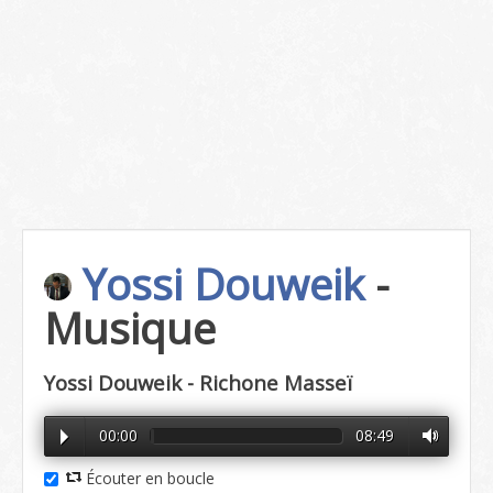
Yossi Douweik
-
Musique
Yossi Douweik - Richone Masseï
00:00
08:49
Écouter en boucle