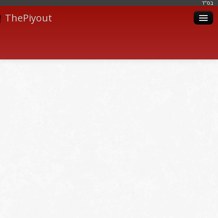
בּס"ד
ThePiyout
Artistes
Catégories
Albums
Livres
Piyoutim
Inscription
Connexion