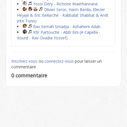
Yossi Déry - Richone Waethannane
Olivier Seror, Haïm Berda, Eliezer
Hejaje & Eric Bellaïche - Kabbalat Shabbat & Arvit
(rite Tunis)
Rav Semah Smadja - Ashahere Adati
Kfir Partouche - Abiti Eini (A Capella -
Kourd - Rav Ovadia Yossef)
Inscrivez-vous
ou
connectez-vous
pour laisser un
commentaire
0 commentaire