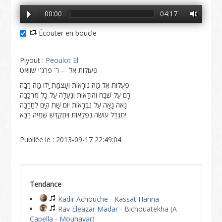
00:00
04:17
Écouter en boucle
Piyout :
Peoulot El
פעולות אל – ר' פרג'י שוואט
פְּעֻלּוֹת אֵל מַה נּוֹרָאוֹת וְעָצְמַת יָדוֹ מָה רַבָּה
רָם עַל שֶׁבַח וְהוֹדָאוֹת וְנַעַלָה עַל כָּל מֶרְכָּבָה
גָּאֹה גָּאָה עַל נִבְרָאוֹת יוֹם שָׁת הַיָּם לֶחָרָבָה
יִתְגַּדַּל עוֹשֶׂה נִפְלָאוֹת וְיִתְקַדַּשׁ שְׁמֵיהּ רַבָּא
Publiée le : 2013-09-17 22:49:04
Tendance
Kadir Achouche - Kassat Hanna
Rav Eleazar Madar - Bichouatekha (A
Capella - Mouhayar)