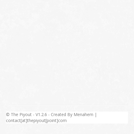
© The Piyout - V1.2.6 - Created By Menahem |
contact[at]thepiyout[point]com