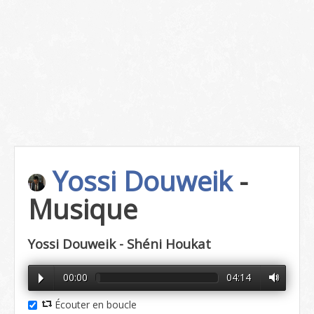
Yossi Douweik
-
Musique
Yossi Douweik - Shéni Houkat
00:00
04:14
Écouter en boucle