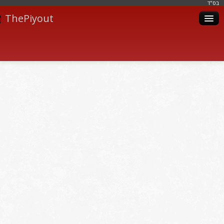
בּס"ד
ThePiyout
Artistes
Catégories
Albums
Livres
Piyoutim
Inscription
Connexion