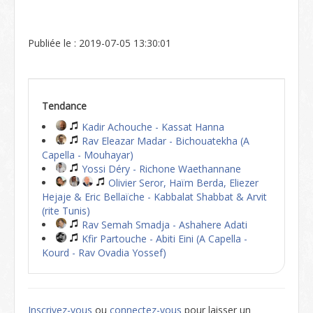
Publiée le : 2019-07-05 13:30:01
Tendance
Kadir Achouche - Kassat Hanna
Rav Eleazar Madar - Bichouatekha (A
Capella - Mouhayar)
Yossi Déry - Richone Waethannane
Olivier Seror, Haïm Berda, Eliezer
Hejaje & Eric Bellaïche - Kabbalat Shabbat & Arvit
(rite Tunis)
Rav Semah Smadja - Ashahere Adati
Kfir Partouche - Abiti Eini (A Capella -
Kourd - Rav Ovadia Yossef)
Inscrivez-vous
ou
connectez-vous
pour laisser un