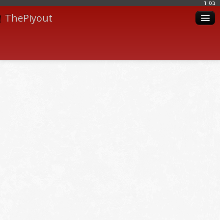
בּס"ד
ThePiyout
Artistes
Catégories
Albums
Livres
Piyoutim
Inscription
Connexion