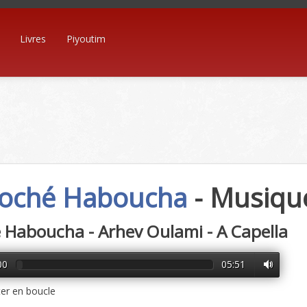
Livres
Piyoutim
ché Haboucha
- Musiqu
Haboucha - Arhev Oulami - A Capella
00
05:51
er en boucle