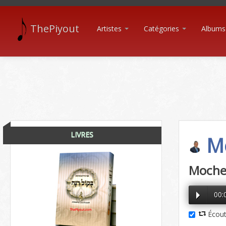
ThePiyout
Artistes
Catégories
Albums
LIVRES
Mo
Moche 
00:
Écout