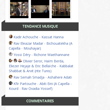
TENDANCE MUSIQUE
Kadir Achouche - Kassat Hanna
Rav Eleazar Madar - Bichouatekha (A
Capella - Mouhayar)
Yossi Déry - Richone Waethannane
Olivier Seror, Haïm Berda,
Eliezer Hejaje & Eric Bellaïche - Kabbalat
Shabbat & Arvit (rite Tunis)
Rav Semah Smadja - Ashahere Adati
Kfir Partouche - Abiti Eini (A Capella -
Kourd - Rav Ovadia Yossef)
COMMENTAIRES