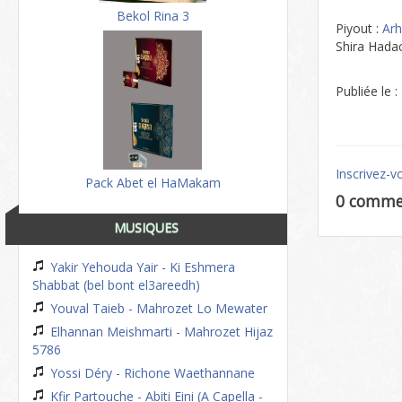
Bekol Rina 3
Piyout :
Ar
Shira Hada
Publiée le 
Inscrivez-v
Pack Abet el HaMakam
0 comme
MUSIQUES
Yakir Yehouda Yair - Ki Eshmera
Shabbat (bel bont el3areedh)
Youval Taieb - Mahrozet Lo Mewater
Elhannan Meishmarti - Mahrozet Hijaz
5786
Yossi Déry - Richone Waethannane
Kfir Partouche - Abiti Eini (A Capella -