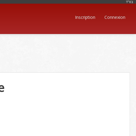
בּס"ד
Inscription
Connexion
e