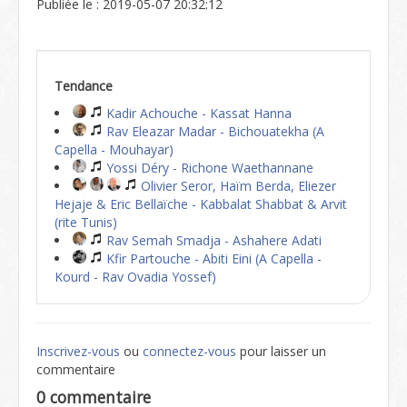
Publiée le : 2019-05-07 20:32:12
Tendance
Kadir Achouche - Kassat Hanna
Rav Eleazar Madar - Bichouatekha (A
Capella - Mouhayar)
Yossi Déry - Richone Waethannane
Olivier Seror, Haïm Berda, Eliezer
Hejaje & Eric Bellaïche - Kabbalat Shabbat & Arvit
(rite Tunis)
Rav Semah Smadja - Ashahere Adati
Kfir Partouche - Abiti Eini (A Capella -
Kourd - Rav Ovadia Yossef)
Inscrivez-vous
ou
connectez-vous
pour laisser un
commentaire
0 commentaire