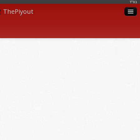
בּס"ד
ThePiyout
Artistes
Catégories
Albums
Livres
Piyoutim
Inscription
Connexion