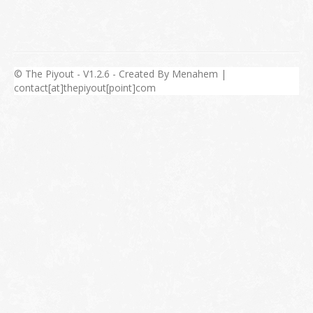
© The Piyout - V1.2.6 - Created By Menahem |
contact[at]thepiyout[point]com