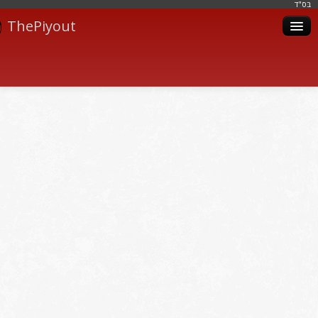
בּס"ד
ThePiyout
Artistes
Catégories
Albums
Livres
Piyoutim
Inscription
Connexion