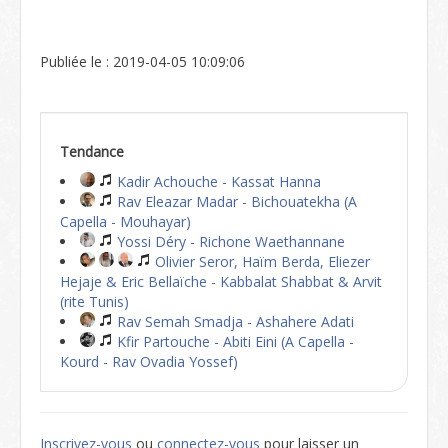
Publiée le : 2019-04-05 10:09:06
Tendance
Kadir Achouche - Kassat Hanna
Rav Eleazar Madar - Bichouatekha (A
Capella - Mouhayar)
Yossi Déry - Richone Waethannane
Olivier Seror, Haïm Berda, Eliezer
Hejaje & Eric Bellaïche - Kabbalat Shabbat & Arvit
(rite Tunis)
Rav Semah Smadja - Ashahere Adati
Kfir Partouche - Abiti Eini (A Capella -
Kourd - Rav Ovadia Yossef)
Inscrivez-vous
ou
connectez-vous
pour laisser un