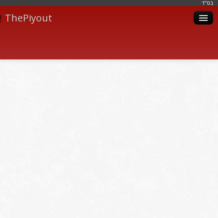
בּס"ד
ThePiyout
Artistes
Catégories
Albums
Livres
Piyoutim
Inscription
Connexion