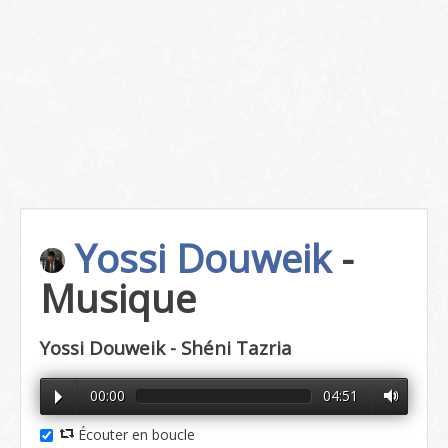
Yossi Douweik
-
Musique
Yossi Douweik - Shéni Tazria
00:00
04:51
Écouter en boucle