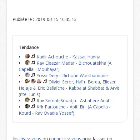
Publiée le : 2019-03-15 10:35:13
Tendance
Kadir Achouche - Kassat Hanna
Rav Eleazar Madar - Bichouatekha (A
Capella - Mouhayar)
Yossi Déry - Richone Waethannane
Olivier Seror, Haïm Berda, Eliezer
Hejaje & Eric Bellaïche - Kabbalat Shabbat & Arvit
(rite Tunis)
Rav Semah Smadja - Ashahere Adati
Kfir Partouche - Abiti Eini (A Capella -
Kourd - Rav Ovadia Yossef)
Inscrivez-vous
ou
connectez-vous
pour laisser un