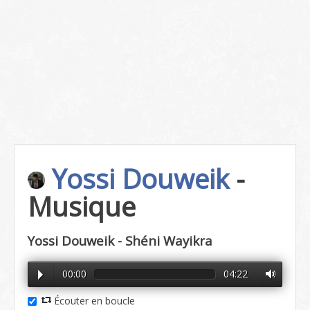
Yossi Douweik
-
Musique
Yossi Douweik - Shéni Wayikra
00:00
04:22
Écouter en boucle