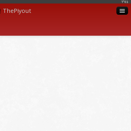
בּס"ד
ThePiyout
Artistes
Catégories
Albums
Livres
Piyoutim
Inscription
Connexion