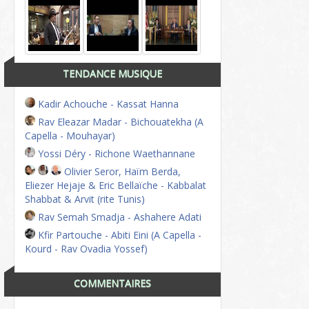
TENDANCE MUSIQUE
Kadir Achouche - Kassat Hanna
Rav Eleazar Madar - Bichouatekha (A
Capella - Mouhayar)
Yossi Déry - Richone Waethannane
Olivier Seror, Haïm Berda,
Eliezer Hejaje & Eric Bellaïche - Kabbalat
Shabbat & Arvit (rite Tunis)
Rav Semah Smadja - Ashahere Adati
Kfir Partouche - Abiti Eini (A Capella -
Kourd - Rav Ovadia Yossef)
COMMENTAIRES