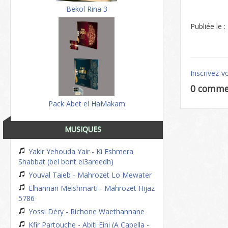
Bekol Rina 3
Publiée le 
Inscrivez-v
0 comme
Pack Abet el HaMakam
MUSIQUES
Yakir Yehouda Yair - Ki Eshmera
Shabbat (bel bont el3areedh)
Youval Taieb - Mahrozet Lo Mewater
Elhannan Meishmarti - Mahrozet Hijaz
5786
Yossi Déry - Richone Waethannane
Kfir Partouche - Abiti Eini (A Capella -