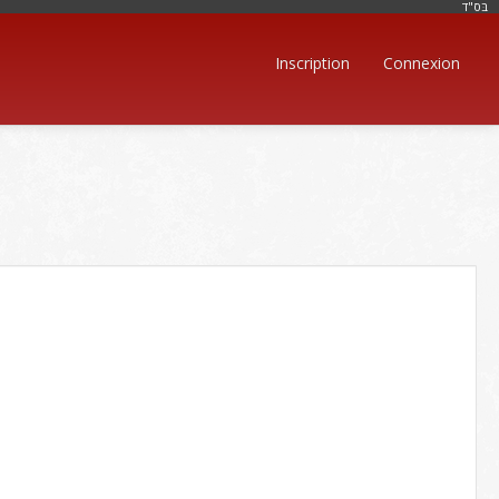
בּס"ד
Inscription
Connexion