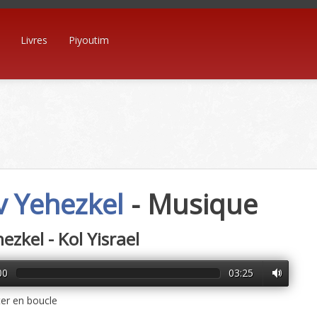
Livres
Piyoutim
v Yehezkel
- Musique
ezkel - Kol Yisrael
00
03:25
er en boucle