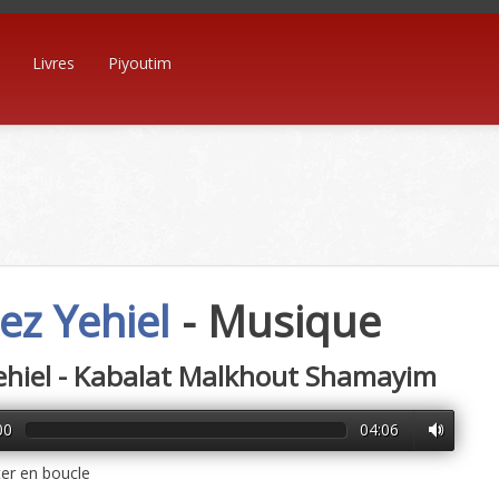
Livres
Piyoutim
ez Yehiel
- Musique
ehiel - Kabalat Malkhout Shamayim
00
04:06
er en boucle