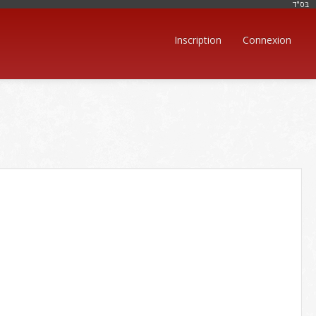
בּס"ד
Inscription
Connexion