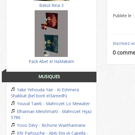
Bekol Rina 3
Publiée le 
Inscrivez-v
0 comme
Pack Abet el HaMakam
MUSIQUES
Yakir Yehouda Yair - Ki Eshmera
Shabbat (bel bont el3areedh)
Youval Taieb - Mahrozet Lo Mewater
Elhannan Meishmarti - Mahrozet Hijaz
5786
Yossi Déry - Richone Waethannane
Kfir Partouche - Abiti Eini (A Capella -