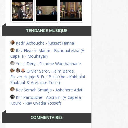
TENDANCE MUSIQUE
Kadir Achouche - Kassat Hanna
Rav Eleazar Madar - Bichouatekha (A
Capella - Mouhayar)
Yossi Déry - Richone Waethannane
Olivier Seror, Haïm Berda,
Eliezer Hejaje & Eric Bellaïche - Kabbalat
Shabbat & Arvit (rite Tunis)
Rav Semah Smadja - Ashahere Adati
Kfir Partouche - Abiti Eini (A Capella -
Kourd - Rav Ovadia Yossef)
COMMENTAIRES