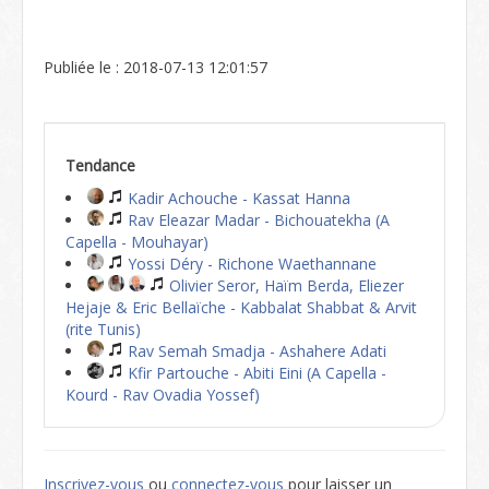
Publiée le : 2018-07-13 12:01:57
Tendance
Kadir Achouche - Kassat Hanna
Rav Eleazar Madar - Bichouatekha (A
Capella - Mouhayar)
Yossi Déry - Richone Waethannane
Olivier Seror, Haïm Berda, Eliezer
Hejaje & Eric Bellaïche - Kabbalat Shabbat & Arvit
(rite Tunis)
Rav Semah Smadja - Ashahere Adati
Kfir Partouche - Abiti Eini (A Capella -
Kourd - Rav Ovadia Yossef)
Inscrivez-vous
ou
connectez-vous
pour laisser un