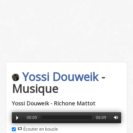
Yossi Douweik
-
Musique
Yossi Douweik - Richone Mattot
00:00
06:09
Écouter en boucle