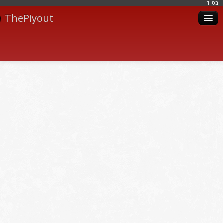
בּס"ד
ThePiyout
Artistes
Catégories
Albums
Livres
Piyoutim
Inscription
Connexion