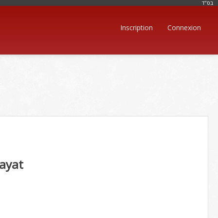
בּס"ד
Inscription
Connexion
ayat