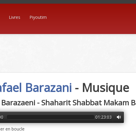
Livres
Piyoutim
fael Barazani
- Musique
 Barazaeni - Shaharit Shabbat Makam B
00
01:23:03
er en boucle