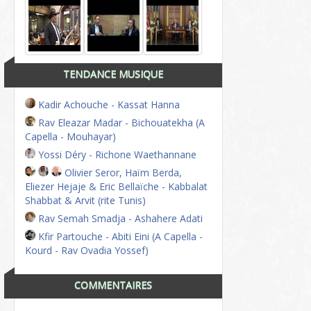
TENDANCE MUSIQUE
Kadir Achouche - Kassat Hanna
Rav Eleazar Madar - Bichouatekha (A
Capella - Mouhayar)
Yossi Déry - Richone Waethannane
Olivier Seror, Haïm Berda,
Eliezer Hejaje & Eric Bellaïche - Kabbalat
Shabbat & Arvit (rite Tunis)
Rav Semah Smadja - Ashahere Adati
Kfir Partouche - Abiti Eini (A Capella -
Kourd - Rav Ovadia Yossef)
COMMENTAIRES