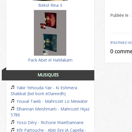
Bekol Rina 3
Publiée le 
Inscrivez-v
0 comme
Pack Abet el HaMakam
MUSIQUES
Yakir Yehouda Yair - Ki Eshmera
Shabbat (bel bont el3areedh)
Youval Taieb - Mahrozet Lo Mewater
Elhannan Meishmarti - Mahrozet Hijaz
5786
Yossi Déry - Richone Waethannane
Kfir Partouche - Abiti Eini (A Capella -