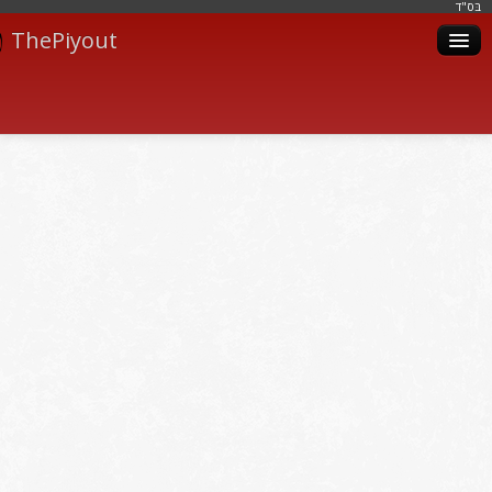
בּס"ד
ThePiyout
Artistes
Catégories
Albums
Livres
Piyoutim
Inscription
Connexion