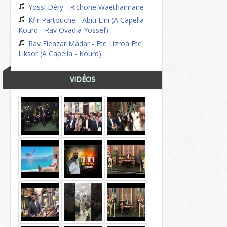
Yossi Déry - Richone Waethannane
Kfir Partouche - Abiti Eini (A Capella -
Kourd - Rav Ovadia Yossef)
Rav Eleazar Madar - Ete Lizroa Ete
Liksor (A Capella - Kourd)
VIDÉOS