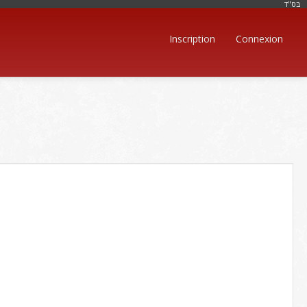
בּס"ד
Inscription
Connexion