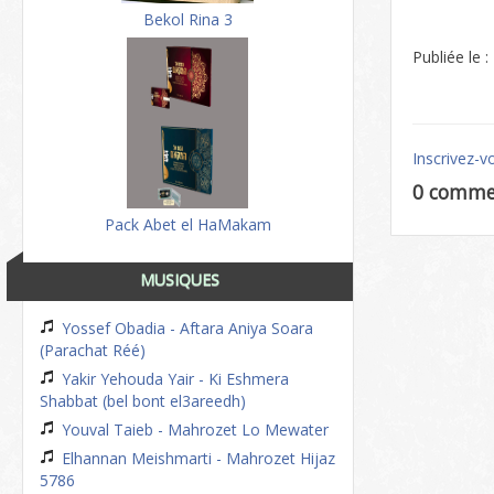
Bekol Rina 3
Publiée le 
Inscrivez-v
0 comme
Pack Abet el HaMakam
MUSIQUES
Yossef Obadia - Aftara Aniya Soara
(Parachat Réé)
Yakir Yehouda Yair - Ki Eshmera
Shabbat (bel bont el3areedh)
Youval Taieb - Mahrozet Lo Mewater
Elhannan Meishmarti - Mahrozet Hijaz
5786