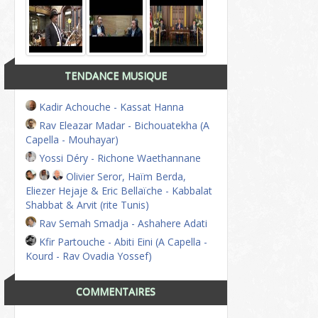
TENDANCE MUSIQUE
Kadir Achouche - Kassat Hanna
Rav Eleazar Madar - Bichouatekha (A
Capella - Mouhayar)
Yossi Déry - Richone Waethannane
Olivier Seror, Haïm Berda,
Eliezer Hejaje & Eric Bellaïche - Kabbalat
Shabbat & Arvit (rite Tunis)
Rav Semah Smadja - Ashahere Adati
Kfir Partouche - Abiti Eini (A Capella -
Kourd - Rav Ovadia Yossef)
COMMENTAIRES