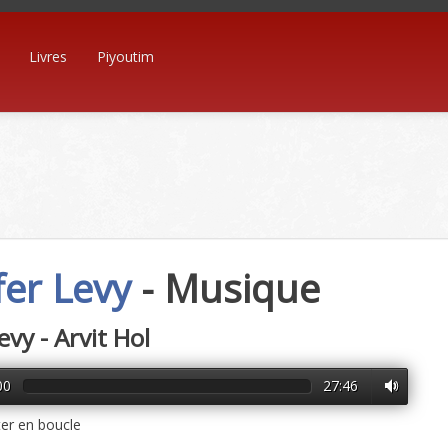
Livres
Piyoutim
er Levy
- Musique
evy - Arvit Hol
00
27:46
er en boucle