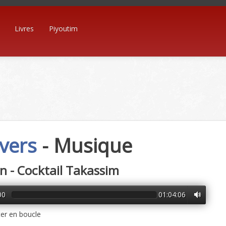
Livres
Piyoutim
vers
- Musique
 - Cocktail Takassim
00
01:04:06
er en boucle