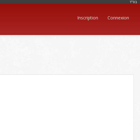
בּס"ד
Inscription
Connexion