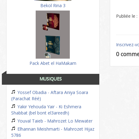
Bekol Rina 3
Publiée le 
Inscrivez-v
0 comme
Pack Abet el HaMakam
MUSIQUES
Yossef Obadia - Aftara Aniya Soara
(Parachat Réé)
Yakir Yehouda Yair - Ki Eshmera
Shabbat (bel bont el3areedh)
Youval Taieb - Mahrozet Lo Mewater
Elhannan Meishmarti - Mahrozet Hijaz
5786