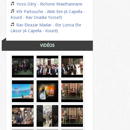
Yossi Déry - Richone Waethannane
Kfir Partouche - Abiti Eini (A Capella -
Kourd - Rav Ovadia Yossef)
Rav Eleazar Madar - Ete Lizroa Ete
Liksor (A Capella - Kourd)
VIDÉOS