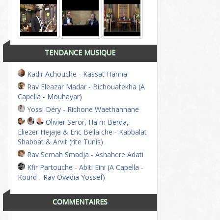
TENDANCE MUSIQUE
Kadir Achouche - Kassat Hanna
Rav Eleazar Madar - Bichouatekha (A
Capella - Mouhayar)
Yossi Déry - Richone Waethannane
Olivier Seror, Haïm Berda,
Eliezer Hejaje & Eric Bellaïche - Kabbalat
Shabbat & Arvit (rite Tunis)
Rav Semah Smadja - Ashahere Adati
Kfir Partouche - Abiti Eini (A Capella -
Kourd - Rav Ovadia Yossef)
COMMENTAIRES