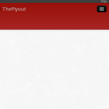
בּס"ד
ThePiyout
Artistes
Catégories
Albums
Livres
Piyoutim
Inscription
Connexion