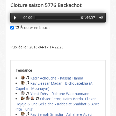
Cloture saison 5776 Backachot
00:00
01:44:57
Écouter en boucle
Publiée le : 2016-04-17 14:22:23
Tendance
Kadir Achouche - Kassat Hanna
Rav Eleazar Madar - Bichouatekha (A
Capella - Mouhayar)
Yossi Déry - Richone Waethannane
Olivier Seror, Haïm Berda, Eliezer
Hejaje & Eric Bellaïche - Kabbalat Shabbat & Arvit
(rite Tunis)
Rav Semah Smadja - Ashahere Adati