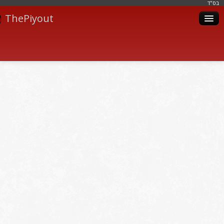
בּס"ד
ThePiyout
Artistes
Catégories
Albums
Livres
Piyoutim
Inscription
Connexion