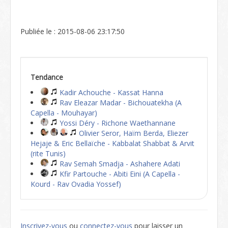
Publiée le : 2015-08-06 23:17:50
Tendance
Kadir Achouche - Kassat Hanna
Rav Eleazar Madar - Bichouatekha (A
Capella - Mouhayar)
Yossi Déry - Richone Waethannane
Olivier Seror, Haïm Berda, Eliezer
Hejaje & Eric Bellaïche - Kabbalat Shabbat & Arvit
(rite Tunis)
Rav Semah Smadja - Ashahere Adati
Kfir Partouche - Abiti Eini (A Capella -
Kourd - Rav Ovadia Yossef)
Inscrivez-vous
ou
connectez-vous
pour laisser un