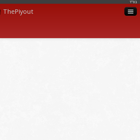
בּס"ד
ThePiyout
Artistes
Catégories
Albums
Livres
Piyoutim
Inscription
Connexion