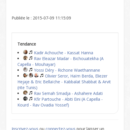
Publiée le : 2015-07-09 11:15:09
Tendance
Kadir Achouche - Kassat Hanna
Rav Eleazar Madar - Bichouatekha (A
Capella - Mouhayar)
Yossi Déry - Richone Waethannane
Olivier Seror, Haïm Berda, Eliezer
Hejaje & Eric Bellaïche - Kabbalat Shabbat & Arvit
(rite Tunis)
Rav Semah Smadja - Ashahere Adati
Kfir Partouche - Abiti Eini (A Capella -
Kourd - Rav Ovadia Yossef)
Inscrivez-vous
ou
connectez-vous
pour laisser un