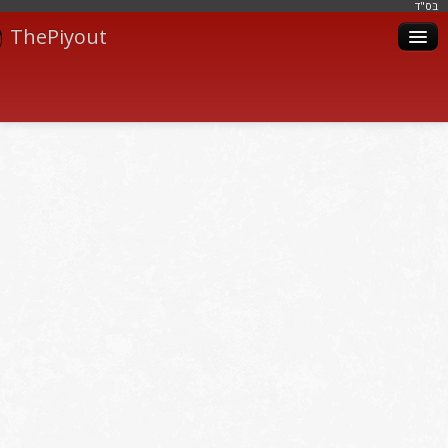
בּס"ד
ThePiyout
Artistes
Catégories
Albums
Livres
Piyoutim
Inscription
Connexion