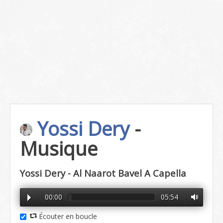
Yossi Dery
-
Musique
Yossi Dery - Al Naarot Bavel A Capella
00:00
05:54
Écouter en boucle