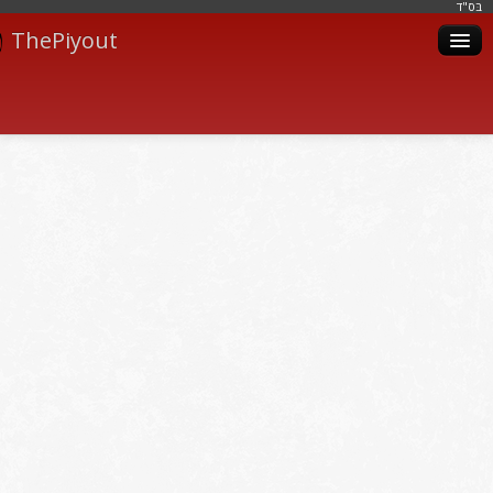
בּס"ד
ThePiyout
Artistes
Catégories
Albums
Livres
Piyoutim
Inscription
Connexion