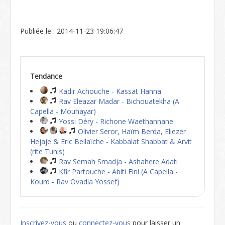
Publiée le : 2014-11-23 19:06:47
Tendance
Kadir Achouche - Kassat Hanna
Rav Eleazar Madar - Bichouatekha (A
Capella - Mouhayar)
Yossi Déry - Richone Waethannane
Olivier Seror, Haïm Berda, Eliezer
Hejaje & Eric Bellaïche - Kabbalat Shabbat & Arvit
(rite Tunis)
Rav Semah Smadja - Ashahere Adati
Kfir Partouche - Abiti Eini (A Capella -
Kourd - Rav Ovadia Yossef)
Inscrivez-vous
ou
connectez-vous
pour laisser un