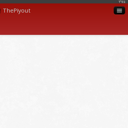
בּס"ד
ThePiyout
Artistes
Catégories
Albums
Livres
Piyoutim
Inscription
Connexion