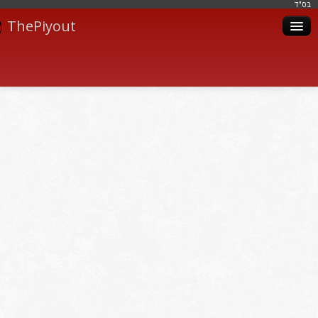
בּס"ד
ThePiyout
Artistes
Catégories
Albums
Livres
Piyoutim
Inscription
Connexion