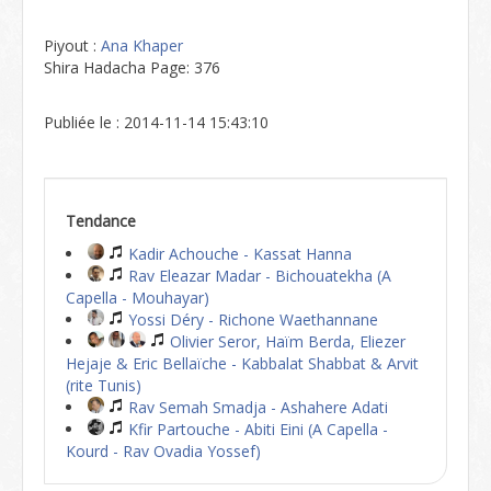
Piyout :
Ana Khaper
Shira Hadacha Page: 376
Publiée le : 2014-11-14 15:43:10
Tendance
Kadir Achouche - Kassat Hanna
Rav Eleazar Madar - Bichouatekha (A
Capella - Mouhayar)
Yossi Déry - Richone Waethannane
Olivier Seror, Haïm Berda, Eliezer
Hejaje & Eric Bellaïche - Kabbalat Shabbat & Arvit
(rite Tunis)
Rav Semah Smadja - Ashahere Adati
Kfir Partouche - Abiti Eini (A Capella -
Kourd - Rav Ovadia Yossef)