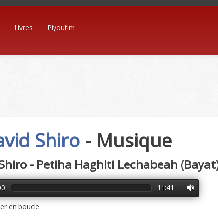
Livres
Piyoutim
vid Shiro
- Musique
Shiro - Petiha Haghiti Lechabeah (Bayat
00
11:41
er en boucle