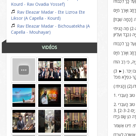
Kourd - Rav Ovadia Yossef)
Rav Eleazar Madar - Ete Lizroa Ete
Liksor (A Capella - Kourd)
וֹ. [כַּמָּה שֶׁבַח
Rav Eleazar Madar - Bichouatekha (A
Capella - Mouhayar)
VIDÉOS
בוֹ יַכֵּר. (► 3
ִיתִי