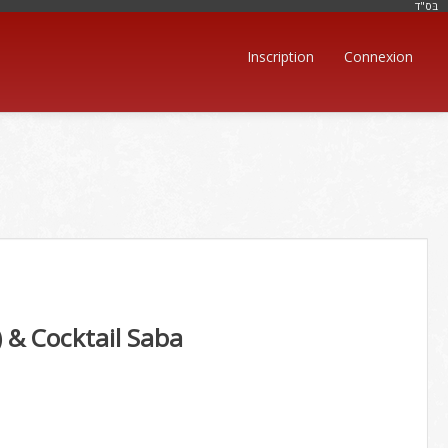
בּס"ד
Inscription
Connexion
) & Cocktail Saba