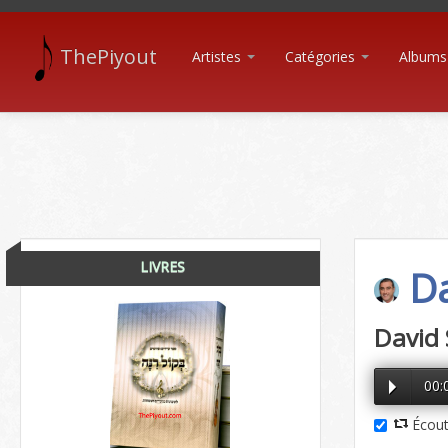
ThePiyout
Artistes
Catégories
Albums
LIVRES
Da
David 
00:
Écout