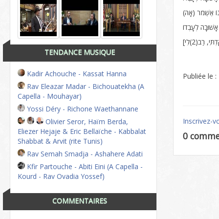
TENDANCE MUSIQUE
Kadir Achouche - Kassat Hanna
Publiée le 
Rav Eleazar Madar - Bichouatekha (A
Capella - Mouhayar)
Yossi Déry - Richone Waethannane
Inscrivez-v
Olivier Seror, Haïm Berda,
Eliezer Hejaje & Eric Bellaïche - Kabbalat
0 comme
Shabbat & Arvit (rite Tunis)
Rav Semah Smadja - Ashahere Adati
Kfir Partouche - Abiti Eini (A Capella -
Kourd - Rav Ovadia Yossef)
COMMENTAIRES