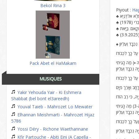
Bekol Rina 3
Piyout :
Hag
♣ ַלַא אלדֻנְיַא
♣ (1978
♣ ָאם: בַּיָּאתּ
Pack Abet el HaMakam
MUSIQUES
Yakir Yehouda Yair - Ki Eshmera
Shabbat (bel bont el3areedh)
Youval Taieb - Mahrozet Lo Mewater
Elhannan Meishmarti - Mahrozet Hijaz
5786
Yossi Déry - Richone Waethannane
Kfir Partouche - Abiti Eini (A Capella -