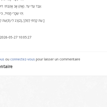
(אָהּ) עֶבֶד עֲדֵי עַד. (אָהּ) אָב אָהַבְתִּי. דִּינוֹ אֶשְׁמֹר.
יְהִי שְׂכָרִי תָמִיד, כִּי אָשׁוּבָה לְעָבְדוֹ.
[עֵת קַדְתִּי לַמֶּלֶךְ,(2)רַב לִי.(3)עֵת קַדְתִּי, רַב(2)לִי.]
: 2026-05-27 10:05:27
ous
ou
connectez-vous
pour laisser un commentaire
ntaire