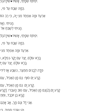
יִפְתַּח שְׂפָתַי, אָשִׁיר●שִׁירָה(5)עַל כָּךְ לִכְבוֹדוֹ.
כַּמָּה שֶׁבַח עַל פִּי, רָחָב וְאָרַךְ מִיָּם.
אֶרְעַד וּמָה אֶפְחַד מִנִּי יָהּ, כִּי רַב הוֹד]
הָגִיתִי. (אָהּ-2) מַה הָגִיתִי.
הָגִיתִי לְשַׁבֵּחַ אֵל יָהּ נִכְבָּד וְעֶלְיוֹן.
יִפְתַּח שְׂפָתַי, אָשִׁיר●שִׁירָה(5)עַל כָּךְ לִכְבוֹדוֹ.
כַּמָּה שֶׁבַח עַל פִּי, רָחָב וְאָרַךְ מִיָּם.
אֶרְעַד וּמָה אֶפְחַד מִנִּי יָהּ, כִּי רַב הוֹדוֹ.
בָּרָא עוֹלָם. יָצַר עַם יָקָר-נִפְלָא, וּ)
בָּרָא עוֹלָם. יָצַר עַם יָקָר-נִפְלָא מִכֹּל.
פָּדָה לְבָנִים מִמֵּצַר, נִשְׁבַּע אָז לִידִידוֹ.(2) (הָג.)
1. קָרַע יַם סוּף. גַּם מָן הֶאֱכִיל, עַם טוֹב הָעִבְרִי.
2. קָרַע יָם. גַּם מָן הֶאֱכִיל, עַם טוֹב הָעִבְרִי.
3. קָרַע יָם.(2)גַּם מָן הֶאֱכִיל, עַם טוֹב הָעִבְרִי. [קָרַע יָם-2-3-2]
קָרָא בֶן יוֹכֶבֶד, וְחֶמְדָּה הֵן שָׂם בְּיָדוֹ.
אֲנִי דָּל וְגַם מָךְ, אָב אָהַבְתִּי. דִּינוֹ אֶשְׁמֹר.
יְהִי שְׂכָרִי תָמִיד, כִּי אָשׁוּבָה לְעָבְדוֹ.