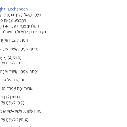
hiti Lechabeah
הַלַּחַן: מַוָּאל-קַצִּידַתּ●חַבִּיבִּי ע
הַמְבַצֵּעַ: צַבָּאח פַכְרִי )
הַמַּלְחִין: צַבָּאח פַכְרִי ♣ הַמָּק
♣ נוֹצָר: יוֹם ד; י בֶּאֱלוּל התשפ"ה (3.9.2025)
♠ הָגִיתִי לְשַׁבֵּחַ אֵל יָהּ נִכְבָּד וְעֶלְיוֹן.
יִפְתַּח שְׂפָתַי, אָשִׁיר שִׁירָה עַל כָּךְ לִכְבוֹדוֹ.
הָגִיתִי.(2) (▪ אָהּ ▪) מַה הָגִיתִי.
הָגִיתִי לְשַׁבֵּחַ אֵל יָהּ נִכְבָּד וְעֶלְיוֹן.
יִפְתַּח שְׂפָתַי, אָשִׁיר שִׁירָה עַל כָּךְ לִכְבוֹדוֹ.
כַּמָּה שֶׁבַח עַל פִּי, רָחָב וְאָרַךְ מִיָּם.
אֶרְעַד וּמָה אֶפְחַד מִנִּי יָהּ, כִּי רַב הוֹדוֹ.
הָגִיתִי.(2) (אָהּ-3) מַה הָגִיתִי.
הָגִיתִי לְשַׁבֵּחַ אֵל יָהּ נִכְבָּד וְעֶלְיוֹן.
יִפְתַּח שְׂפָתַי, אָשִׁיר●שִׁירָה(5)עַל כָּךְ לִכְבוֹדוֹ.
הָגִיתִי(2)לְשַׁבֵּחַ אֵל יָהּ נִכְבָּד וְעֶלְיוֹן.